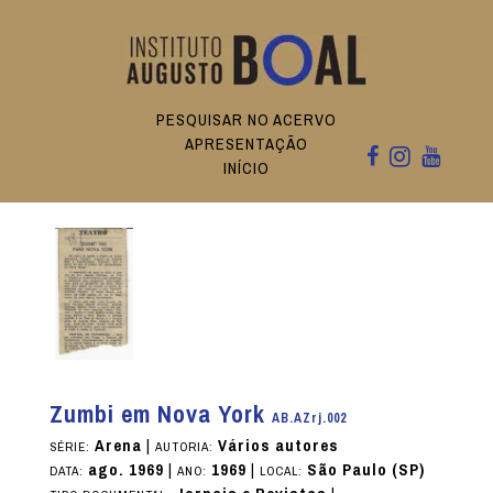
PESQUISAR NO ACERVO
APRESENTAÇÃO
INÍCIO
Zumbi em Nova York
AB.AZrj.002
Arena
|
Vários autores
SÉRIE:
AUTORIA:
ago. 1969
|
1969
|
São Paulo (SP)
DATA:
ANO:
LOCAL: