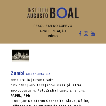
PESQUISAR NO ACERVO
APRESENTAÇÃO
INÍCIO
Zumbi
AB.EZf.GRAZ.017
Exílio
|
Veit
SÉRIE:
AUTORIA:
1983
|
1983
|
Graz (Áustria)
DATA:
ANO:
LOCAL:
Fotografia
|
TIPO DOCUMENTAL:
CARACTERÍSTICAS:
PAPEL, P&b
Os atores Csencsits, Klaus, Göller,
DESCRIÇÃO:
Edlinger e Ruck em cena da peça “Zumbi”,