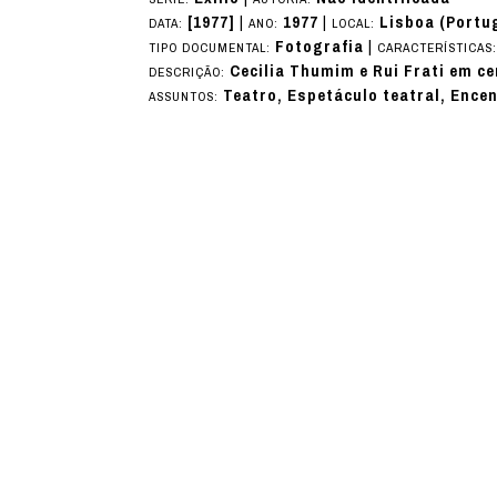
[1977]
|
1977
|
Lisboa (Portu
DATA:
ANO:
LOCAL:
Fotografia
|
TIPO DOCUMENTAL:
CARACTERÍSTICAS
Cecilia Thumim e Rui Frati em c
DESCRIÇÃO:
Teatro, Espetáculo teatral, Ence
ASSUNTOS: