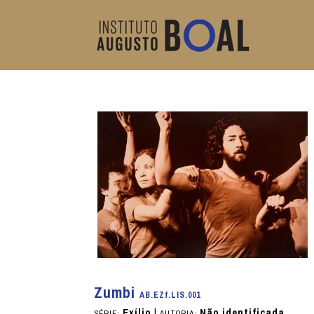
Zumbi
AB.EZf.LIS.001
Exílio
|
Não identificada
SÉRIE:
AUTORIA: