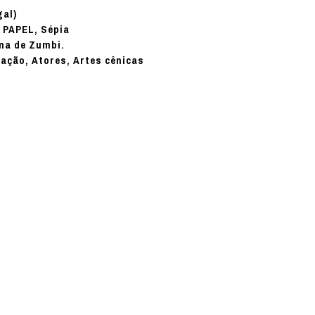
gal)
PAPEL, Sépia
:
ena de Zumbi.
nação, Atores, Artes cênicas