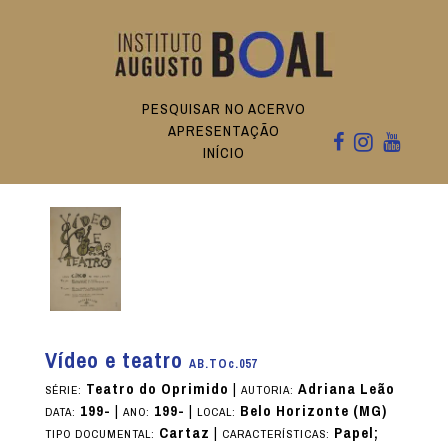
PESQUISAR NO ACERVO
APRESENTAÇÃO
INÍCIO
Vídeo e teatro
AB.TOc.057
Teatro do Oprimido
|
Adriana Leão
SÉRIE:
AUTORIA:
199-
|
199-
|
Belo Horizonte (MG)
DATA:
ANO:
LOCAL:
Cartaz
|
Papel;
TIPO DOCUMENTAL:
CARACTERÍSTICAS: