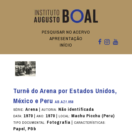
PESQUISAR NO ACERVO
APRESENTAÇÃO
INÍCIO
Turnê do Arena por Estados Unidos,
México e Peru
AB.AZf.058
Arena
|
Não identificada
SÉRIE:
AUTORIA:
1970
|
1970
|
Machu Picchu (Peru)
DATA:
ANO:
LOCAL:
Fotografia
|
TIPO DOCUMENTAL:
CARACTERÍSTICAS:
Papel, P&b