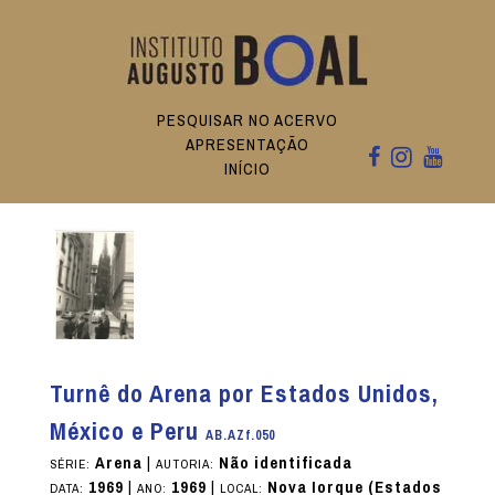
PESQUISAR NO ACERVO
APRESENTAÇÃO
INÍCIO
Turnê do Arena por Estados Unidos,
México e Peru
AB.AZf.050
Arena
|
Não identificada
SÉRIE:
AUTORIA:
1969
|
1969
|
Nova Iorque (Estados
DATA:
ANO:
LOCAL: