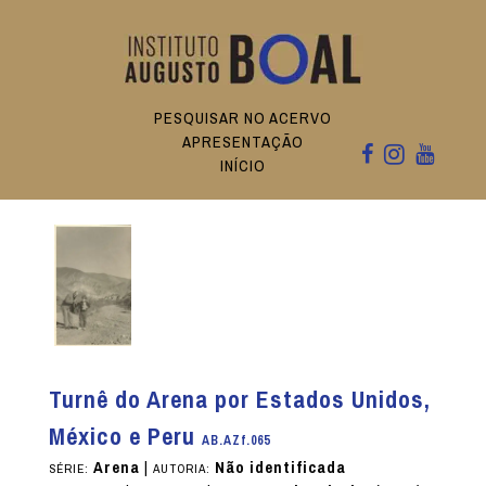
PESQUISAR NO ACERVO
APRESENTAÇÃO
INÍCIO
Turnê do Arena por Estados Unidos,
México e Peru
AB.AZf.065
Arena
|
Não identificada
SÉRIE:
AUTORIA: