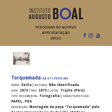
PESQUISAR NO ACERVO
APRESENTAÇÃO
INÍCIO
Torquemada
AB.ETf.PERU.004
Exílio
|
Não identificada
SÉRIE:
AUTORIA:
1973
|
1973
|
Trujilo (Peru)
DATA:
ANO:
LOCAL:
Fotografia
|
TIPO DOCUMENTAL:
CARACTERÍSTICAS:
PAPEL, P&b
Montagem da peça “Torquemada” pelo
DESCRIÇÃO: