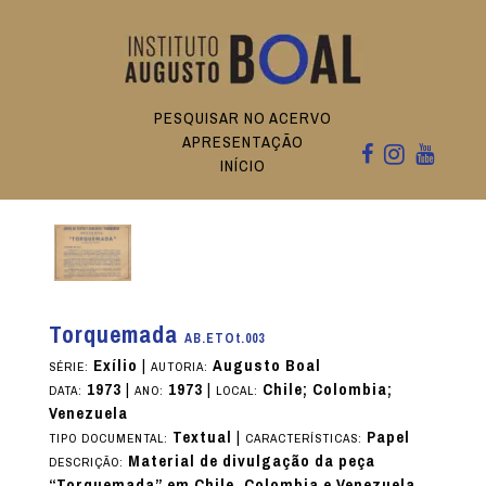
PESQUISAR NO ACERVO
APRESENTAÇÃO
INÍCIO
Torquemada
AB.ETOt.003
Exílio
|
Augusto Boal
SÉRIE:
AUTORIA:
1973
|
1973
|
Chile; Colombia;
DATA:
ANO:
LOCAL:
Venezuela
Textual
|
Papel
TIPO DOCUMENTAL:
CARACTERÍSTICAS:
Material de divulgação da peça
DESCRIÇÃO:
“Torquemada” em Chile, Colombia e Venezuela.