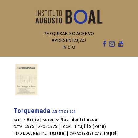
PESQUISAR NO ACERVO
APRESENTAÇÃO
INÍCIO
Torquemada
AB.ETOt.002
Exílio
|
Não identificada
SÉRIE:
AUTORIA:
1973
|
1973
|
Trujillo (Peru)
DATA:
ANO:
LOCAL:
Textual
|
Papel;
TIPO DOCUMENTAL:
CARACTERÍSTICAS: