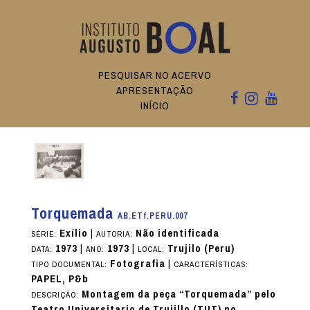
PESQUISAR NO ACERVO
APRESENTAÇÃO
INÍCIO
Torquemada
AB.ETf.PERU.007
Exílio
|
Não identificada
SÉRIE:
AUTORIA:
1973
|
1973
|
Trujilo (Peru)
DATA:
ANO:
LOCAL:
Fotografia
|
TIPO DOCUMENTAL:
CARACTERÍSTICAS:
PAPEL, P&b
Montagem da peça “Torquemada” pelo
DESCRIÇÃO:
Teatro Universitario de Trujillo (TUT) no