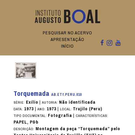
PESQUISAR NO ACERVO
APRESENTAÇÃO
INÍCIO
Torquemada
AB.ETf.PERU.010
Exílio
|
Não identificada
SÉRIE:
AUTORIA:
1973
|
1973
|
Trujilo (Peru)
DATA:
ANO:
LOCAL:
Fotografia
|
TIPO DOCUMENTAL:
CARACTERÍSTICAS:
PAPEL, P&b
Montagem da peça “Torquemada” pelo
DESCRIÇÃO: