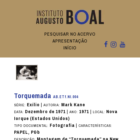
PESQUISAR NO ACERVO
APRESENTAÇÃO
INÍCIO
Torquemada
AB.ETf.NI.004
Exílio
|
Mark Kane
SÉRIE:
AUTORIA:
Dezembro de 1971
|
1971
|
Nova
DATA:
ANO:
LOCAL:
Iorque (Estados Unidos)
Fotografia
|
TIPO DOCUMENTAL:
CARACTERÍSTICAS:
PAPEL, P&b
Montagem de “Torquemada” na New
DESCRIÇÃO: