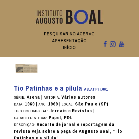
PESQUISAR NO ACERVO
APRESENTAÇÃO
INÍCIO
Tio Patinhas e a pílula
AB.ATPrj.001
Arena
|
Vários autores
SÉRIE:
AUTORIA:
1969
|
1969
|
São Paulo (SP)
DATA:
ANO:
LOCAL:
Jornais e Revistas
|
TIPO DOCUMENTAL:
Papel; P&b
CARACTERÍSTICAS:
Recorte de jornal e reportagem da
DESCRIÇÃO:
revista Veja sobre a peça de Augusto Boal, “Tio
Patinhas e a pílula”.