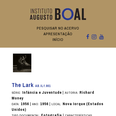
PESQUISAR NO ACERVO
APRESENTAÇÃO
INÍCIO
The Lark
AB.ILf.001
Infância e Juventude
|
Richard
SÉRIE:
AUTORIA:
Money
1956
|
1956
|
Nova Iorque (Estados
DATA:
ANO:
LOCAL:
Unidos)
Fotografia
|
TIPO DOCUMENTAL:
CARACTERÍSTICAS: