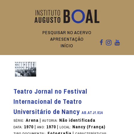
PESQUISAR NO ACERVO
APRESENTAÇÃO
INÍCIO
Teatro Jornal no Festival
Internacional de Teatro
Universitário de Nancy
AB.ATJf.014
Arena
|
Não identificada
SÉRIE:
AUTORIA:
1970
|
1970
|
Nancy (França)
DATA:
ANO:
LOCAL:
Fotografia
|
TIPO DOCUMENTAL:
CARACTERÍSTICAS: