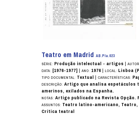
Teatro em Madrid
AB.PIa.023
Produção intelectual - artigos
|
SÉRIE:
AUTOR
[1976-1977]
|
1976
|
Lisboa (
DATA:
ANO:
LOCAL:
Textual
|
Pa
TIPO DOCUMENTAL:
CARACTERÍSTICAS:
Artigo que analisa espetáculos 
DESCRIÇÃO:
amerinos, exilados na Espanha.
Artigo publicado na Revista Opção. 
NOTAS:
Teatro latino-americano, Teatro, 
ASSUNTOS:
Crítica teatral