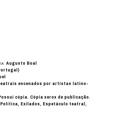
Augusto Boal
IA:
Portugal)
pel
teatrais encenados por artistas latino-
Possui cópia. Cópia xerox de publicação.
Política, Exilados, Espetáculo teatral,