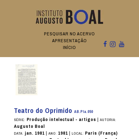
PESQUISAR NO ACERVO
APRESENTAÇÃO
INÍCIO
Teatro do Oprimido
AB.PIa.050
Produção intelectual - artigos
|
SÉRIE:
AUTORIA:
Augusto Boal
jan. 1981
|
1981
|
Paris (França)
DATA:
ANO:
LOCAL: