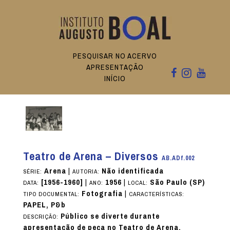
PESQUISAR NO ACERVO
APRESENTAÇÃO
INÍCIO
Teatro de Arena – Diversos
AB.ADf.002
Arena
|
Não identificada
SÉRIE:
AUTORIA:
[1956-1960]
|
1956
|
São Paulo (SP)
DATA:
ANO:
LOCAL:
Fotografia
|
TIPO DOCUMENTAL:
CARACTERÍSTICAS:
PAPEL, P&b
Público se diverte durante
DESCRIÇÃO:
apresentação de peça no Teatro de Arena.