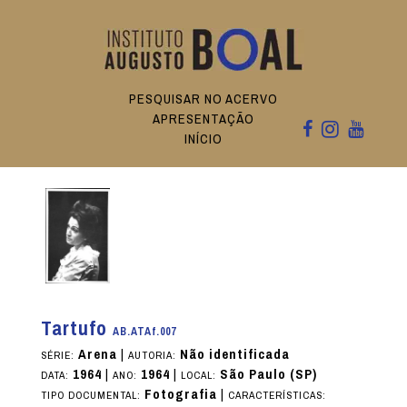
PESQUISAR NO ACERVO
APRESENTAÇÃO
INÍCIO
Tartufo
AB.ATAf.007
Arena
|
Não identificada
SÉRIE:
AUTORIA:
1964
|
1964
|
São Paulo (SP)
DATA:
ANO:
LOCAL:
Fotografia
|
TIPO DOCUMENTAL:
CARACTERÍSTICAS: