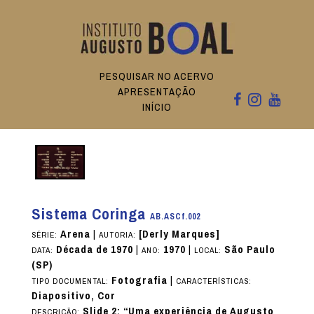
PESQUISAR NO ACERVO
APRESENTAÇÃO
INÍCIO
Sistema Coringa
AB.ASCf.002
Arena
|
[Derly Marques]
SÉRIE:
AUTORIA:
Década de 1970
|
1970
|
São Paulo
DATA:
ANO:
LOCAL:
(SP)
Fotografia
|
TIPO DOCUMENTAL:
CARACTERÍSTICAS:
Diapositivo, Cor
Slide 2: “Uma experiência de Augusto
DESCRIÇÃO: