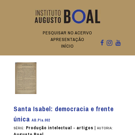
PESQUISAR NO ACERVO
APRESENTAÇÃO
INÍCIO
Santa Isabel: democracia e frente
única
AB.PIa.002
Produção intelectual - artigos
|
SÉRIE:
AUTORIA:
Augusto Boal