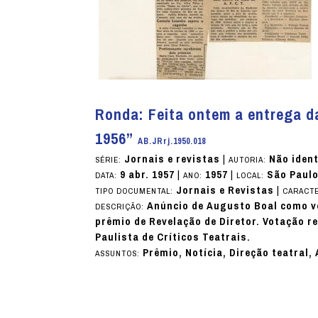
Ronda: Feita ontem a entrega 
1956”
AB.JRrj.1950.018
Jornais e revistas
|
Não ident
SÉRIE:
AUTORIA:
9 abr. 1957
|
1957
|
São Paulo
DATA:
ANO:
LOCAL:
Jornais e Revistas
|
TIPO DOCUMENTAL:
CARACTE
Anúncio de Augusto Boal como ve
DESCRIÇÃO:
prêmio de Revelação de Diretor. Votação 
Paulista de Críticos Teatrais.
Prêmio, Notícia, Direção teatral,
ASSUNTOS: