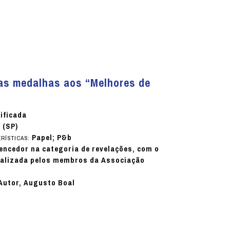
das medalhas aos “Melhores de
ificada
 (SP)
Papel; P&b
RÍSTICAS:
ncedor na categoria de revelações, com o
realizada pelos membros da Associação
 Autor, Augusto Boal