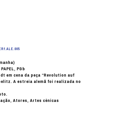
ERf.ALE.005
emanha)
PAPEL, P&b
:
dt em cena da peça “Revolution auf
litz. A estreia alemã foi realizada no
oto.
nação, Atores, Artes cênicas