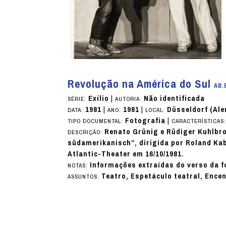
Revolução na América do Sul
AB.
Exílio
|
Não identificada
SÉRIE:
AUTORIA:
1981
|
1981
|
Düsseldorf (Al
DATA:
ANO:
LOCAL:
Fotografia
|
TIPO DOCUMENTAL:
CARACTERÍSTICAS
Renato Grünig e Rüdiger Kuhlbro
DESCRIÇÃO:
südamerikanisch”, dirigida por Roland Kabe
Atlantic-Theater em 16/10/1981.
Informações extraídas do verso da f
NOTAS:
Teatro, Espetáculo teatral, Ence
ASSUNTOS: