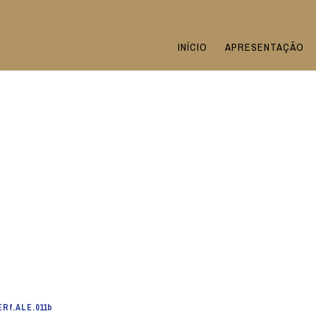
INÍCIO
APRESENTAÇÃO
ERf.ALE.011b