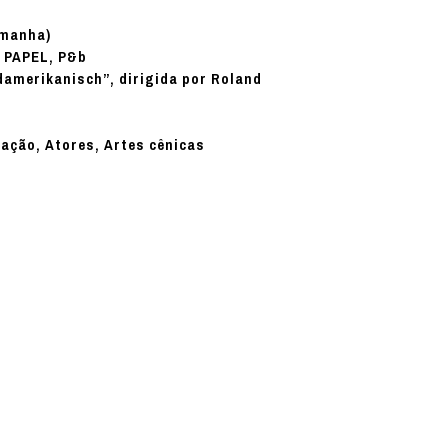
emanha)
PAPEL, P&b
:
damerikanisch”, dirigida por Roland
nação, Atores, Artes cênicas