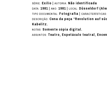
Exílio
|
Não identificada
SÉRIE:
AUTORIA:
1981
|
1981
|
Düsseldorf (Al
DATA:
ANO:
LOCAL:
Fotografia
|
TIPO DOCUMENTAL:
CARACTERÍSTICAS
Cena da peça “Revolution auf sü
DESCRIÇÃO:
Kabelitz.
Somente cópia digital.
NOTAS:
Teatro, Espetáculo teatral, Ence
ASSUNTOS: