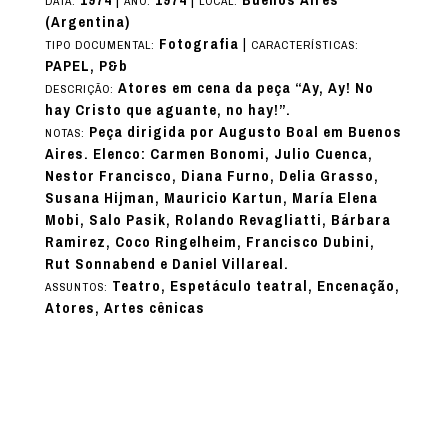
1974
|
1974
|
Buenos Aires
DATA:
ANO:
LOCAL:
(Argentina)
Fotografia
|
TIPO DOCUMENTAL:
CARACTERÍSTICAS:
PAPEL, P&b
Atores em cena da peça “Ay, Ay! No
DESCRIÇÃO:
hay Cristo que aguante, no hay!”.
Peça dirigida por Augusto Boal em Buenos
NOTAS:
Aires. Elenco: Carmen Bonomi, Julio Cuenca,
Nestor Francisco, Diana Furno, Delia Grasso,
Susana Hijman, Mauricio Kartun, María Elena
Mobi, Salo Pasik, Rolando Revagliatti, Bárbara
Ramirez, Coco Ringelheim, Francisco Dubini,
Rut Sonnabend e Daniel Villareal.
Teatro, Espetáculo teatral, Encenação,
ASSUNTOS:
Atores, Artes cênicas