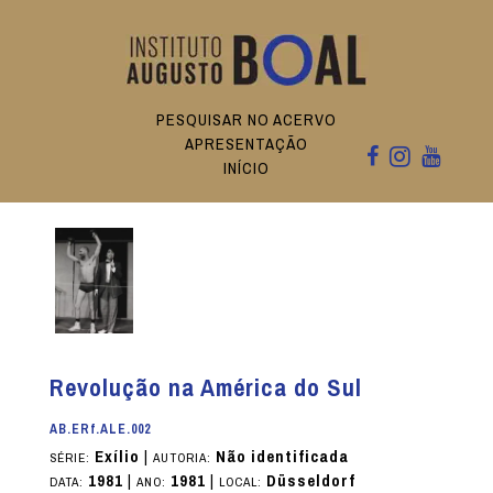
PESQUISAR NO ACERVO
APRESENTAÇÃO
INÍCIO
Revolução na América do Sul
AB.ERf.ALE.002
Exílio
|
Não identificada
SÉRIE:
AUTORIA:
1981
|
1981
|
Düsseldorf
DATA:
ANO:
LOCAL: