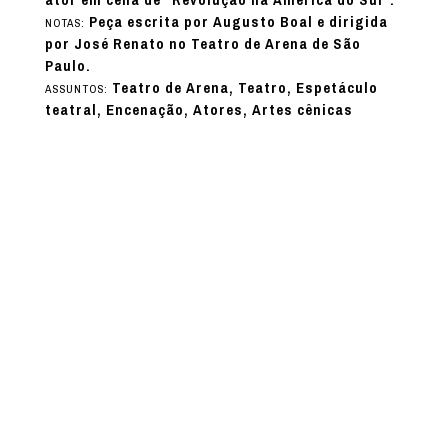
ator em cena de “Revolução na América do Sul”.
Peça escrita por Augusto Boal e dirigida
NOTAS:
por José Renato no Teatro de Arena de São
Paulo.
Teatro de Arena, Teatro, Espetáculo
ASSUNTOS:
teatral, Encenação, Atores, Artes cênicas