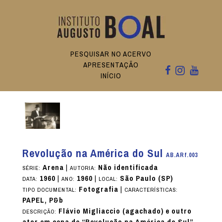
PESQUISAR NO ACERVO
APRESENTAÇÃO
INÍCIO
Revolução na América do Sul
AB.ARf.003
Arena
|
Não identificada
SÉRIE:
AUTORIA:
1960
|
1960
|
São Paulo (SP)
DATA:
ANO:
LOCAL:
Fotografia
|
TIPO DOCUMENTAL:
CARACTERÍSTICAS:
PAPEL, P&b
Flávio Migliaccio (agachado) e outro
DESCRIÇÃO: