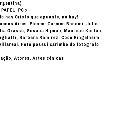
rgentina)
PAPEL, P&b
:
No hay Cristo que aguante, no hay!”.
uenos Aires. Elenco: Carmen Bonomi, Julio
elia Grasso, Susana Hijman, Mauricio Kartun,
agliatti, Bárbara Ramirez, Coco Ringelheim,
Villareal. Foto possui carimbo do fotógrafo
nação, Atores, Artes cênicas