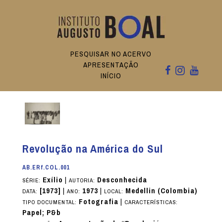
PESQUISAR NO ACERVO
APRESENTAÇÃO
INÍCIO
Revolução na América do Sul
AB.ERf.COL.001
Exílio
|
Desconhecida
SÉRIE:
AUTORIA:
[1973]
|
1973
|
Medellin (Colombia)
DATA:
ANO:
LOCAL:
Fotografia
|
TIPO DOCUMENTAL:
CARACTERÍSTICAS:
Papel; P&b