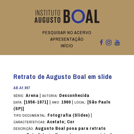
PESQUISAR NO ACERVO
APRESENTAÇÃO
INÍCIO
Retrato de Augusto Boal em slide
AB.Af.007
Arena
|
Desconhecida
SÉRIE:
AUTORIA:
[1956-1971]
|
1960
|
[São Paulo
DATA:
ANO:
LOCAL:
(SP)]
Fotografia (Slides)
|
TIPO DOCUMENTAL:
Acetato; Cor
CARACTERÍSTICAS:
Augusto Boal posa para retrato
DESCRIÇÃO: