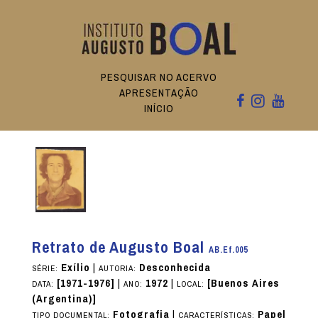
PESQUISAR NO ACERVO
APRESENTAÇÃO
INÍCIO
Retrato de Augusto Boal
AB.Ef.005
Exílio
|
Desconhecida
SÉRIE:
AUTORIA:
[1971-1976]
|
1972
|
[Buenos Aires
DATA:
ANO:
LOCAL:
(Argentina)]
Fotografia
|
Papel
TIPO DOCUMENTAL:
CARACTERÍSTICAS: