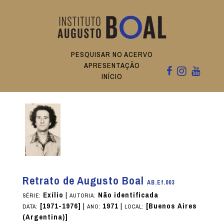
PESQUISAR NO ACERVO
APRESENTAÇÃO
INÍCIO
Retrato de Augusto Boal
AB.Ef.003
Exílio
|
Não identificada
SÉRIE:
AUTORIA:
[1971-1976]
|
1971
|
[Buenos Aires
DATA:
ANO:
LOCAL:
(Argentina)]