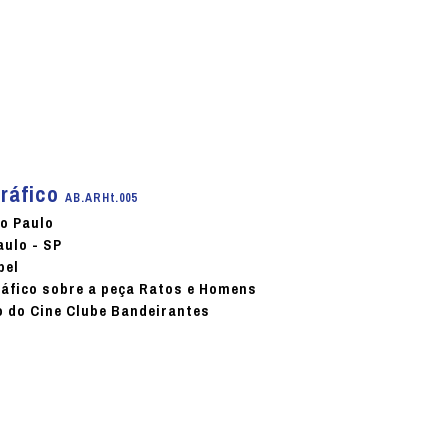
gráfico
AB.ARHt.005
ão Paulo
aulo - SP
pel
áfico sobre a peça Ratos e Homens
 do Cine Clube Bandeirantes