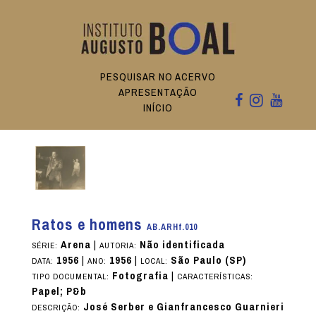
PESQUISAR NO ACERVO
APRESENTAÇÃO
INÍCIO
Ratos e homens
AB.ARHf.010
Arena
|
Não identificada
SÉRIE:
AUTORIA:
1956
|
1956
|
São Paulo (SP)
DATA:
ANO:
LOCAL:
Fotografia
|
TIPO DOCUMENTAL:
CARACTERÍSTICAS:
Papel; P&b
José Serber e Gianfrancesco Guarnieri
DESCRIÇÃO: