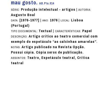
mau gosto.
AB.PIa.014
Produção intelectual - artigos
|
SÉRIE:
AUTORIA:
Augusto Boal
[1976-1977]
|
1976
|
Lisboa
DATA:
ANO:
LOCAL:
(Portugal)
Textual
|
Papel
TIPO DOCUMENTAL:
CARACTERÍSTICAS:
Artigo crítico ao teatro comercial com
DESCRIÇÃO:
exemplo do espetáculo “as calcinhas amarelas”.
Artigo publicado na Revista Opção.
NOTAS:
Possui cópia. Cópia xerox de publicação.
Teatro, Espetáculo teatral, Crítica
ASSUNTOS:
teatral