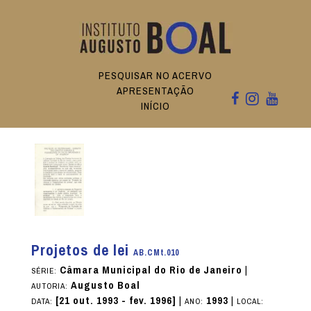
PESQUISAR NO ACERVO
APRESENTAÇÃO
INÍCIO
Projetos de lei
AB.CMt.010
Câmara Municipal do Rio de Janeiro
|
SÉRIE:
Augusto Boal
AUTORIA:
[21 out. 1993 - fev. 1996]
|
1993
|
DATA:
ANO:
LOCAL: