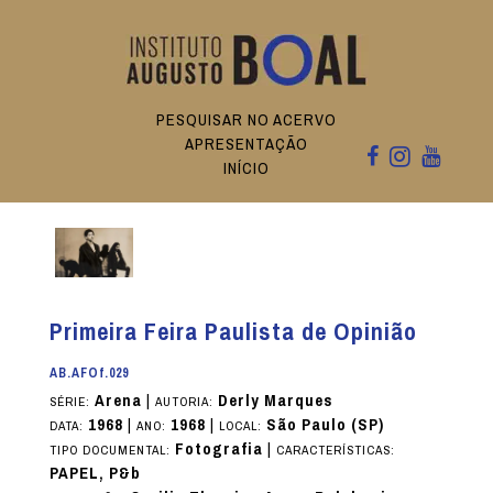
PESQUISAR NO ACERVO
APRESENTAÇÃO
INÍCIO
Primeira Feira Paulista de Opinião
AB.AFOf.029
Arena
|
Derly Marques
SÉRIE:
AUTORIA:
1968
|
1968
|
São Paulo (SP)
DATA:
ANO:
LOCAL:
Fotografia
|
TIPO DOCUMENTAL:
CARACTERÍSTICAS:
PAPEL, P&b