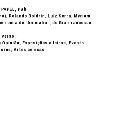
PAPEL, P&b
:
no), Rolando Boldrin, Luiz Serra, Myriam
 em cena de “Animália”, de Gianfrancesco
 verso.
e Opinião, Exposições e feiras, Evento
tores, Artes cênicas