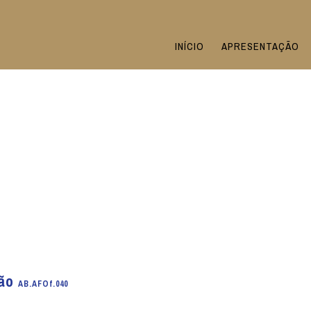
INÍCIO
APRESENTAÇÃO
ião
AB.AFOf.040