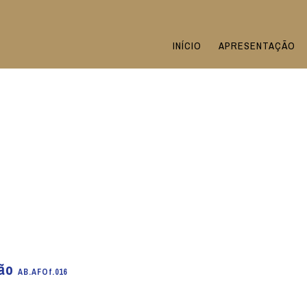
INÍCIO
APRESENTAÇÃO
ião
AB.AFOf.016