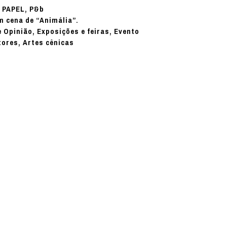
PAPEL, P&b
:
m cena de “Animália”.
e Opinião, Exposições e feiras, Evento
tores, Artes cênicas