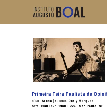
Primeira Feira Paulista de Opin
Arena
|
Derly Marques
SÉRIE:
AUTORIA:
1968
|
1968
|
São Paulo (SP)
DATA:
ANO:
LOCAL: