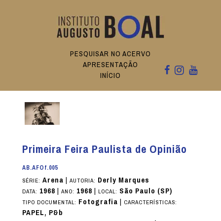
PESQUISAR NO ACERVO
APRESENTAÇÃO
INÍCIO
Primeira Feira Paulista de Opinião
AB.AFOf.005
Arena
|
Derly Marques
SÉRIE:
AUTORIA:
1968
|
1968
|
São Paulo (SP)
DATA:
ANO:
LOCAL:
Fotografia
|
TIPO DOCUMENTAL:
CARACTERÍSTICAS:
PAPEL, P&b