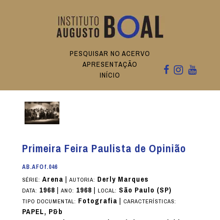
PESQUISAR NO ACERVO
APRESENTAÇÃO
INÍCIO
Primeira Feira Paulista de Opinião
AB.AFOf.046
Arena
|
Derly Marques
SÉRIE:
AUTORIA:
1968
|
1968
|
São Paulo (SP)
DATA:
ANO:
LOCAL:
Fotografia
|
TIPO DOCUMENTAL:
CARACTERÍSTICAS:
PAPEL, P&b