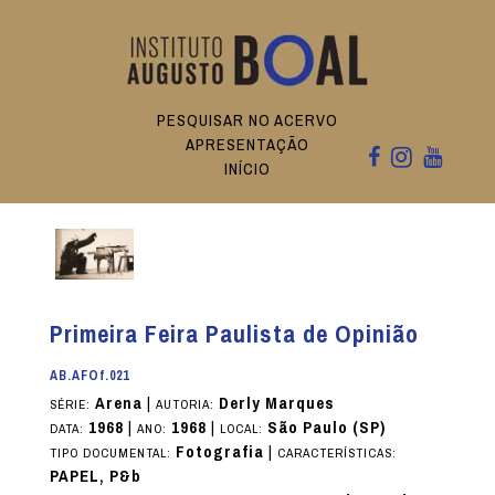
PESQUISAR NO ACERVO
APRESENTAÇÃO
INÍCIO
Primeira Feira Paulista de Opinião
AB.AFOf.021
Arena
|
Derly Marques
SÉRIE:
AUTORIA:
1968
|
1968
|
São Paulo (SP)
DATA:
ANO:
LOCAL:
Fotografia
|
TIPO DOCUMENTAL:
CARACTERÍSTICAS:
PAPEL, P&b