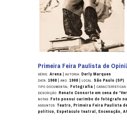
Primeira Feira Paulista de Opin
Arena
|
Derly Marques
SÉRIE:
AUTORIA:
1968
|
1968
|
São Paulo (SP)
DATA:
ANO:
LOCAL:
Fotografia
|
TIPO DOCUMENTAL:
CARACTERÍSTICAS
Renato Consorte em cena de “Verd
DESCRIÇÃO:
Foto possui carimbo do fotógrafo no
NOTAS:
Teatro, Primeira Feira Paulista d
ASSUNTOS:
político, Espetáculo teatral, Encenação, A