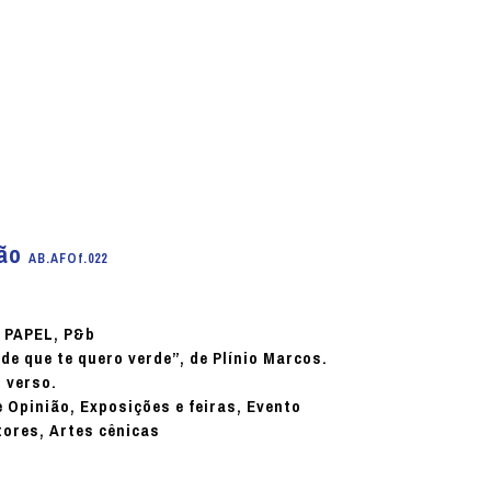
ião
AB.AFOf.022
PAPEL, P&b
:
e que te quero verde”, de Plínio Marcos.
 verso.
e Opinião, Exposições e feiras, Evento
tores, Artes cênicas