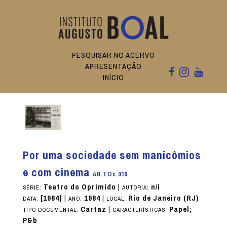
PESQUISAR NO ACERVO
APRESENTAÇÃO
INÍCIO
Por uma sociedade sem manicômios
e com cinema
AB.TOc.016
Teatro do Oprimido
|
n/i
SÉRIE:
AUTORIA:
[1984]
|
1984
|
Rio de Janeiro (RJ)
DATA:
ANO:
LOCAL:
Cartaz
|
Papel;
TIPO DOCUMENTAL:
CARACTERÍSTICAS:
P&b