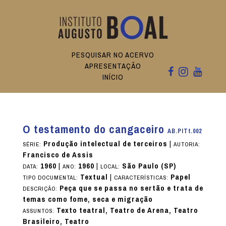
PESQUISAR NO ACERVO
APRESENTAÇÃO
INÍCIO
O testamento do cangaceiro
AB.PITt.002
Produção intelectual de terceiros
|
SÉRIE:
AUTORIA:
Francisco de Assis
1960
|
1960
|
São Paulo (SP)
DATA:
ANO:
LOCAL:
Textual
|
Papel
TIPO DOCUMENTAL:
CARACTERÍSTICAS:
Peça que se passa no sertão e trata de
DESCRIÇÃO:
temas como fome, seca e migração
Texto teatral, Teatro de Arena, Teatro
ASSUNTOS:
Brasileiro, Teatro