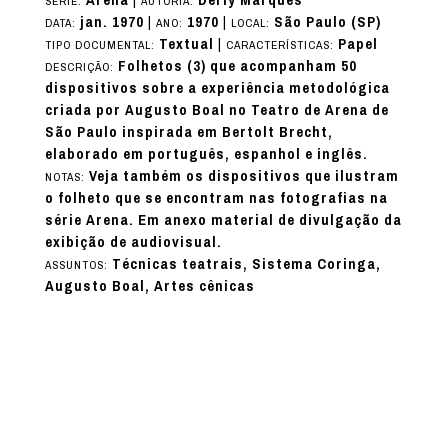
Arena
|
Derly Marques
SÉRIE:
AUTORIA:
jan. 1970
|
1970
|
São Paulo (SP)
DATA:
ANO:
LOCAL:
Textual
|
Papel
TIPO DOCUMENTAL:
CARACTERÍSTICAS:
Folhetos (3) que acompanham 50
DESCRIÇÃO:
dispositivos sobre a experiência metodológica
criada por Augusto Boal no Teatro de Arena de
São Paulo inspirada em Bertolt Brecht,
elaborado em português, espanhol e inglês.
Veja também os dispositivos que ilustram
NOTAS:
o folheto que se encontram nas fotografias na
série Arena. Em anexo material de divulgação da
exibição de audiovisual.
Técnicas teatrais, Sistema Coringa,
ASSUNTOS:
Augusto Boal, Artes cênicas