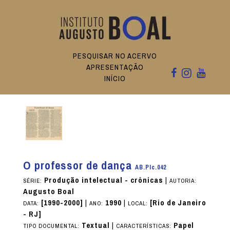
PESQUISAR NO ACERVO
APRESENTAÇÃO
INÍCIO
O professor de dança
AB.PIc.042
Produção intelectual - crônicas
|
SÉRIE:
AUTORIA:
Augusto Boal
[1990-2000]
|
1990
|
[Rio de Janeiro
DATA:
ANO:
LOCAL:
- RJ]
Textual
|
Papel
TIPO DOCUMENTAL:
CARACTERÍSTICAS: