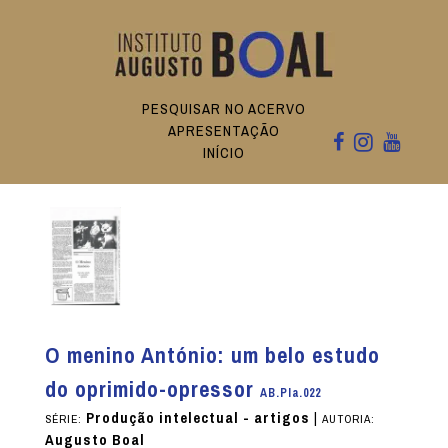
PESQUISAR NO ACERVO
APRESENTAÇÃO
INÍCIO
O menino António: um belo estudo
do oprimido-opressor
AB.PIa.022
Produção intelectual - artigos
|
SÉRIE:
AUTORIA:
Augusto Boal