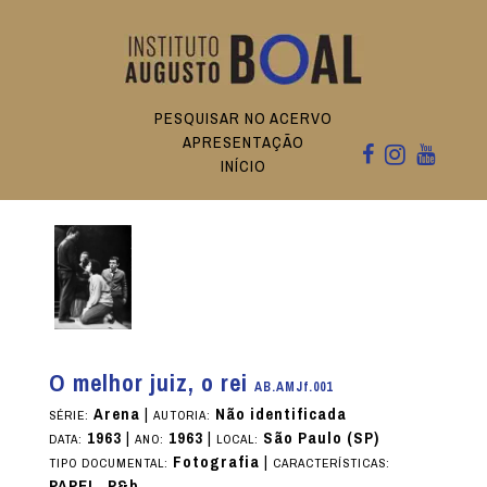
PESQUISAR NO ACERVO
APRESENTAÇÃO
INÍCIO
O melhor juiz, o rei
AB.AMJf.001
Arena
|
Não identificada
SÉRIE:
AUTORIA:
1963
|
1963
|
São Paulo (SP)
DATA:
ANO:
LOCAL:
Fotografia
|
TIPO DOCUMENTAL:
CARACTERÍSTICAS:
PAPEL, P&b